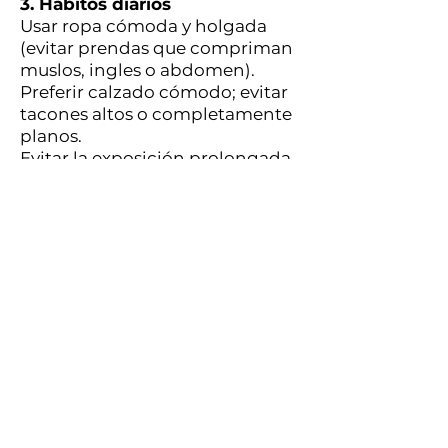
3. Hábitos diarios
Usar ropa cómoda y holgada
(evitar prendas que compriman
muslos, ingles o abdomen).
Preferir calzado cómodo; evitar
tacones altos o completamente
planos.
Evitar la exposición prolongada
al calor (baños muy calientes,
saunas, sol directo sobre las
piernas).
Duchas de agua fresca en las
piernas pueden mejorar la
sensación de pesadez.
4. Higiene vascular
complementaria
Hidratación adecuada: beber
suficiente agua.
Buena alimentación, rica en
fibra, frutas y verduras para